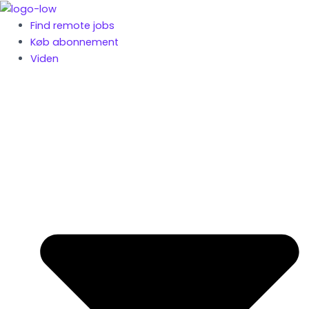
Gå
til
Find remote jobs
indholdet
Køb abonnement
Viden