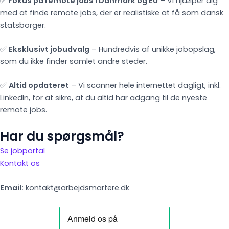
✅
Fokus på remote jobs i Danmark og EU
– Vi hjælper dig
med at finde remote jobs, der er realistiske at få som dansk
statsborger.
✅
Eksklusivt jobudvalg
– Hundredvis af unikke jobopslag,
som du ikke finder samlet andre steder.
✅
Altid opdateret
– Vi scanner hele internettet dagligt, inkl.
LinkedIn, for at sikre, at du altid har adgang til de nyeste
remote jobs.
Har du spørgsmål?
Se jobportal
Kontakt os
Email:
kontakt@arbejdsmartere.dk