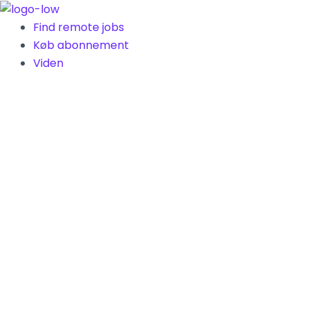
Gå
til
Find remote jobs
indholdet
Køb abonnement
Viden