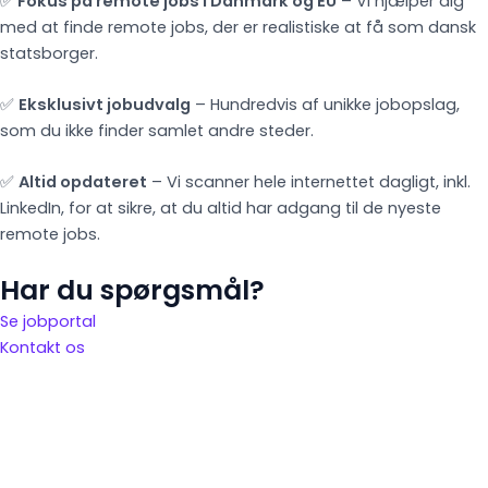
✅
Fokus på remote jobs i Danmark og EU
– Vi hjælper dig
med at finde remote jobs, der er realistiske at få som dansk
statsborger.
✅
Eksklusivt jobudvalg
– Hundredvis af unikke jobopslag,
som du ikke finder samlet andre steder.
✅
Altid opdateret
– Vi scanner hele internettet dagligt, inkl.
LinkedIn, for at sikre, at du altid har adgang til de nyeste
remote jobs.
Har du spørgsmål?
Se jobportal
Kontakt os