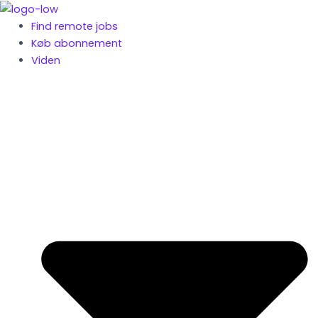
Gå
til
Find remote jobs
indholdet
Køb abonnement
Viden