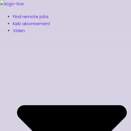
Gå
til
Find remote jobs
indholdet
Køb abonnement
Viden