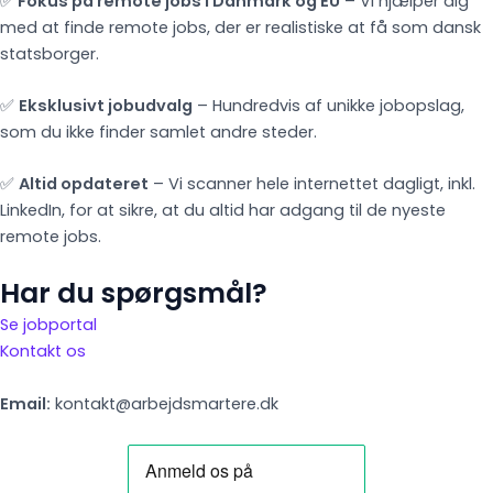
✅
Fokus på remote jobs i Danmark og EU
– Vi hjælper dig
med at finde remote jobs, der er realistiske at få som dansk
statsborger.
✅
Eksklusivt jobudvalg
– Hundredvis af unikke jobopslag,
som du ikke finder samlet andre steder.
✅
Altid opdateret
– Vi scanner hele internettet dagligt, inkl.
LinkedIn, for at sikre, at du altid har adgang til de nyeste
remote jobs.
Har du spørgsmål?
Se jobportal
Kontakt os
Email:
kontakt@arbejdsmartere.dk