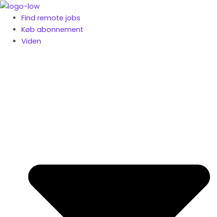
Gå
til
Find remote jobs
indholdet
Køb abonnement
Viden