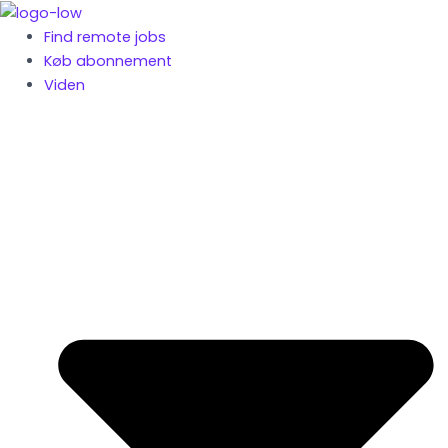
Gå
til
Find remote jobs
indholdet
Køb abonnement
Viden