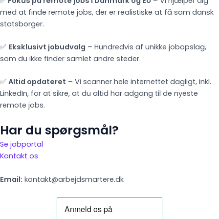
✅
Fokus på remote jobs i Danmark og EU
– Vi hjælper dig
med at finde remote jobs, der er realistiske at få som dansk
statsborger.
✅
Eksklusivt jobudvalg
– Hundredvis af unikke jobopslag,
som du ikke finder samlet andre steder.
✅
Altid opdateret
– Vi scanner hele internettet dagligt, inkl.
LinkedIn, for at sikre, at du altid har adgang til de nyeste
remote jobs.
Har du spørgsmål?
Se jobportal
Kontakt os
Email:
kontakt@arbejdsmartere.dk