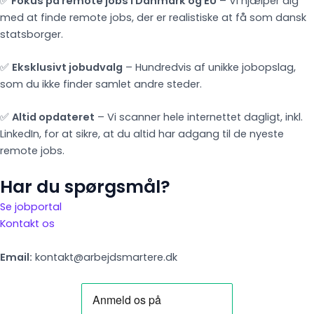
✅
Fokus på remote jobs i Danmark og EU
– Vi hjælper dig
med at finde remote jobs, der er realistiske at få som dansk
statsborger.
✅
Eksklusivt jobudvalg
– Hundredvis af unikke jobopslag,
som du ikke finder samlet andre steder.
✅
Altid opdateret
– Vi scanner hele internettet dagligt, inkl.
LinkedIn, for at sikre, at du altid har adgang til de nyeste
remote jobs.
Har du spørgsmål?
Se jobportal
Kontakt os
Email:
kontakt@arbejdsmartere.dk