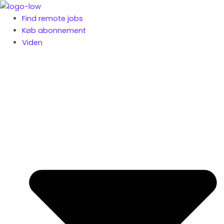
Gå
til
Find remote jobs
indholdet
Køb abonnement
Viden