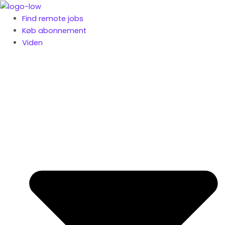
Gå
til
Find remote jobs
indholdet
Køb abonnement
Viden