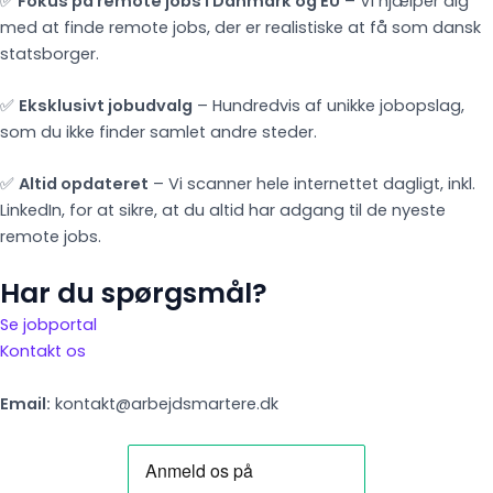
✅
Fokus på remote jobs i Danmark og EU
– Vi hjælper dig
med at finde remote jobs, der er realistiske at få som dansk
statsborger.
✅
Eksklusivt jobudvalg
– Hundredvis af unikke jobopslag,
som du ikke finder samlet andre steder.
✅
Altid opdateret
– Vi scanner hele internettet dagligt, inkl.
LinkedIn, for at sikre, at du altid har adgang til de nyeste
remote jobs.
Har du spørgsmål?
Se jobportal
Kontakt os
Email:
kontakt@arbejdsmartere.dk