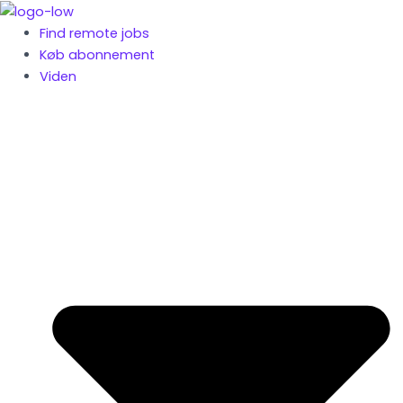
Gå
til
Find remote jobs
indholdet
Køb abonnement
Viden