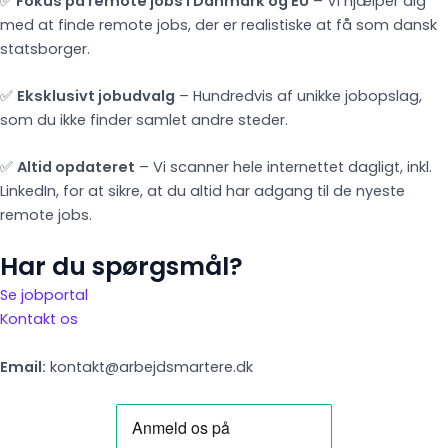
✅
Fokus på remote jobs i Danmark og EU
– Vi hjælper dig
med at finde remote jobs, der er realistiske at få som dansk
statsborger.
✅
Eksklusivt jobudvalg
– Hundredvis af unikke jobopslag,
som du ikke finder samlet andre steder.
✅
Altid opdateret
– Vi scanner hele internettet dagligt, inkl.
LinkedIn, for at sikre, at du altid har adgang til de nyeste
remote jobs.
Har du spørgsmål?
Se jobportal
Kontakt os
Email:
kontakt@arbejdsmartere.dk