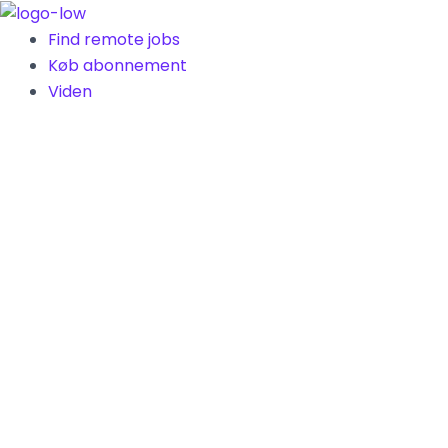
Gå
til
Find remote jobs
indholdet
Køb abonnement
Viden