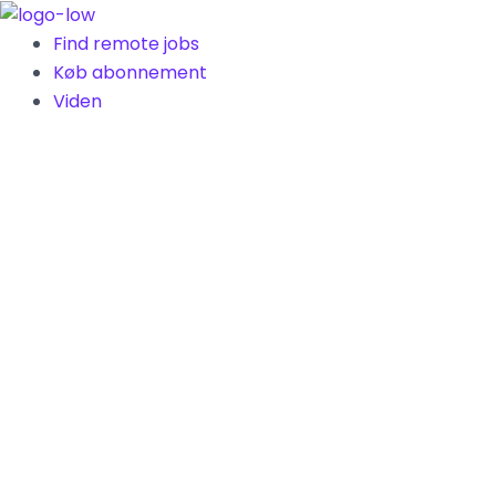
Gå
til
Find remote jobs
indholdet
Køb abonnement
Viden