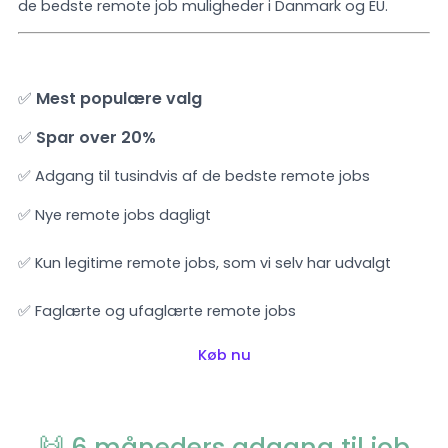
de bedste remote job muligheder i Danmark og EU.
✅
Mest populære valg
✅
Spar over 20%
✅ Adgang til tusindvis af de bedste remote jobs
✅ Nye remote jobs dagligt
✅ Kun legitime remote jobs, som vi selv har udvalgt
✅ Faglærte og ufaglærte remote jobs
Køb nu
🙌 6 måneders adgang til job