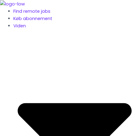
Gå
til
Find remote jobs
indholdet
Køb abonnement
Viden