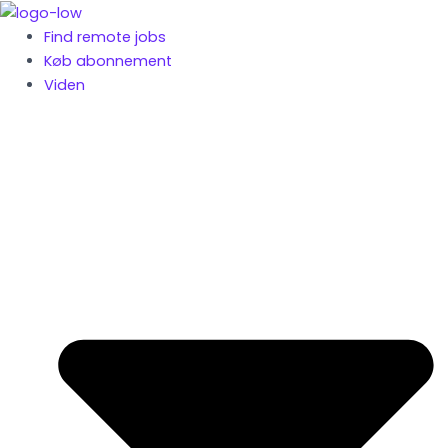
Gå
til
Find remote jobs
indholdet
Køb abonnement
Viden