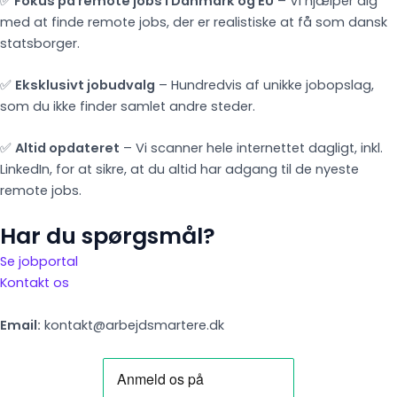
✅
Fokus på remote jobs i Danmark og EU
– Vi hjælper dig
med at finde remote jobs, der er realistiske at få som dansk
statsborger.
✅
Eksklusivt jobudvalg
– Hundredvis af unikke jobopslag,
som du ikke finder samlet andre steder.
✅
Altid opdateret
– Vi scanner hele internettet dagligt, inkl.
LinkedIn, for at sikre, at du altid har adgang til de nyeste
remote jobs.
Har du spørgsmål?
Se jobportal
Kontakt os
Email:
kontakt@arbejdsmartere.dk