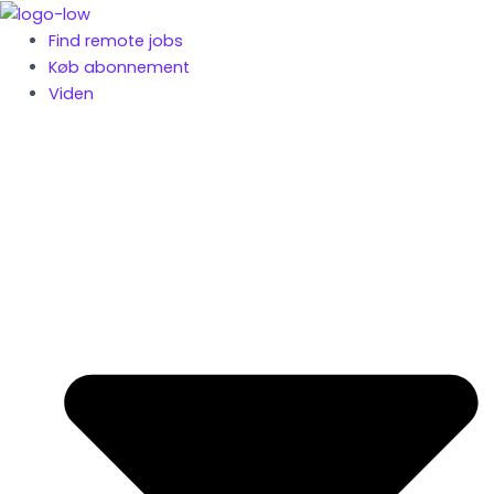
Gå
til
Find remote jobs
indholdet
Køb abonnement
Viden