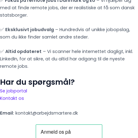
✅
Fokus på remote jobs i Danmark og EU
– Vi hjælper dig
med at finde remote jobs, der er realistiske at få som dansk
statsborger.
✅
Eksklusivt jobudvalg
– Hundredvis af unikke jobopslag,
som du ikke finder samlet andre steder.
✅
Altid opdateret
– Vi scanner hele internettet dagligt, inkl.
LinkedIn, for at sikre, at du altid har adgang til de nyeste
remote jobs.
Har du spørgsmål?
Se jobportal
Kontakt os
Email:
kontakt@arbejdsmartere.dk