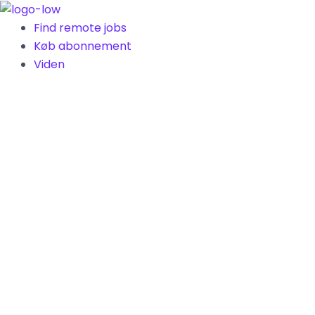
Gå
til
Find remote jobs
indholdet
Køb abonnement
Viden