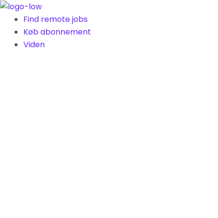
Gå
til
Find remote jobs
indholdet
Køb abonnement
Viden