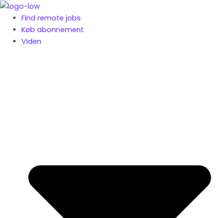
Gå
til
Find remote jobs
indholdet
Køb abonnement
Viden