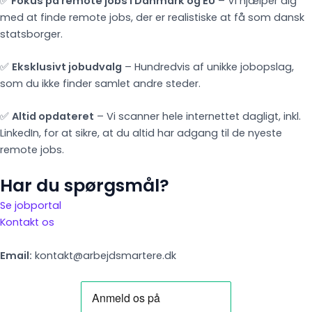
✅
Fokus på remote jobs i Danmark og EU
– Vi hjælper dig
med at finde remote jobs, der er realistiske at få som dansk
statsborger.
✅
Eksklusivt jobudvalg
– Hundredvis af unikke jobopslag,
som du ikke finder samlet andre steder.
✅
Altid opdateret
– Vi scanner hele internettet dagligt, inkl.
LinkedIn, for at sikre, at du altid har adgang til de nyeste
remote jobs.
Har du spørgsmål?
Se jobportal
Kontakt os
Email:
kontakt@arbejdsmartere.dk