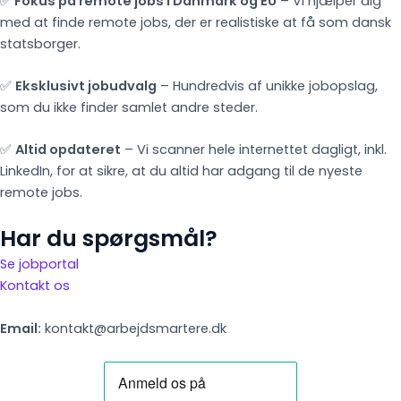
✅
Fokus på remote jobs i Danmark og EU
– Vi hjælper dig
med at finde remote jobs, der er realistiske at få som dansk
statsborger.
✅
Eksklusivt jobudvalg
– Hundredvis af unikke jobopslag,
som du ikke finder samlet andre steder.
✅
Altid opdateret
– Vi scanner hele internettet dagligt, inkl.
LinkedIn, for at sikre, at du altid har adgang til de nyeste
remote jobs.
Har du spørgsmål?
Se jobportal
Kontakt os
Email:
kontakt@arbejdsmartere.dk