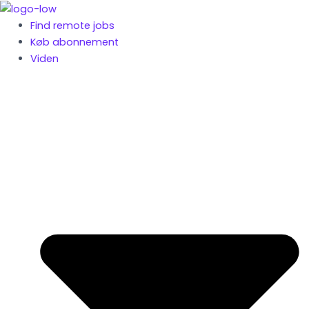
Gå
til
Find remote jobs
indholdet
Køb abonnement
Viden