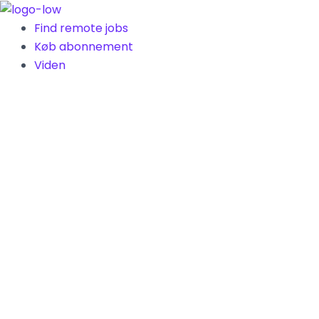
Gå
til
Find remote jobs
indholdet
Køb abonnement
Viden