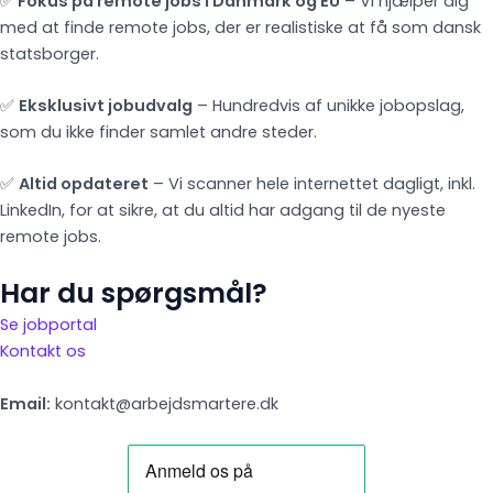
✅
Fokus på remote jobs i Danmark og EU
– Vi hjælper dig
med at finde remote jobs, der er realistiske at få som dansk
statsborger.
✅
Eksklusivt jobudvalg
– Hundredvis af unikke jobopslag,
som du ikke finder samlet andre steder.
✅
Altid opdateret
– Vi scanner hele internettet dagligt, inkl.
LinkedIn, for at sikre, at du altid har adgang til de nyeste
remote jobs.
Har du spørgsmål?
Se jobportal
Kontakt os
Email:
kontakt@arbejdsmartere.dk