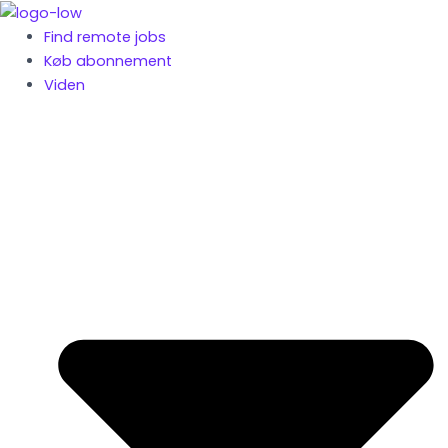
Gå
til
Find remote jobs
indholdet
Køb abonnement
Viden