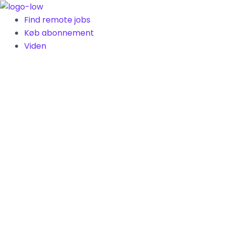
Gå
til
Find remote jobs
indholdet
Køb abonnement
Viden