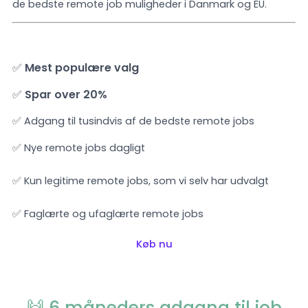
de bedste remote job muligheder i Danmark og EU.
✅
Mest populære valg
✅
Spar over 20%
✅ Adgang til tusindvis af de bedste remote jobs
✅ Nye remote jobs dagligt
✅ Kun legitime remote jobs, som vi selv har udvalgt
✅ Faglærte og ufaglærte remote jobs
Køb nu
🙌 6 måneders adgang til job