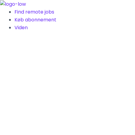
Gå
til
Find remote jobs
indholdet
Køb abonnement
Viden