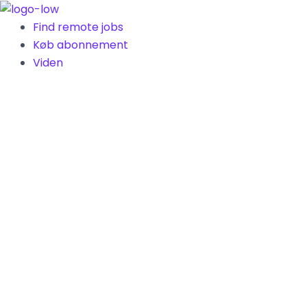
Gå
til
Find remote jobs
indholdet
Køb abonnement
Viden