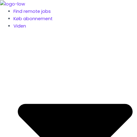
Gå
til
Find remote jobs
indholdet
Køb abonnement
Viden