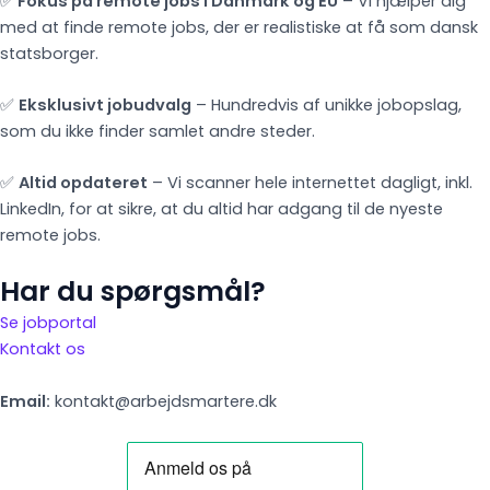
✅
Fokus på remote jobs i Danmark og EU
– Vi hjælper dig
med at finde remote jobs, der er realistiske at få som dansk
statsborger.
✅
Eksklusivt jobudvalg
– Hundredvis af unikke jobopslag,
som du ikke finder samlet andre steder.
✅
Altid opdateret
– Vi scanner hele internettet dagligt, inkl.
LinkedIn, for at sikre, at du altid har adgang til de nyeste
remote jobs.
Har du spørgsmål?
Se jobportal
Kontakt os
Email:
kontakt@arbejdsmartere.dk