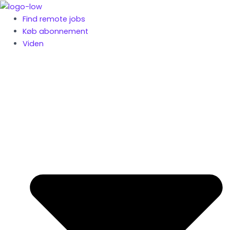
Gå
til
Find remote jobs
indholdet
Køb abonnement
Viden