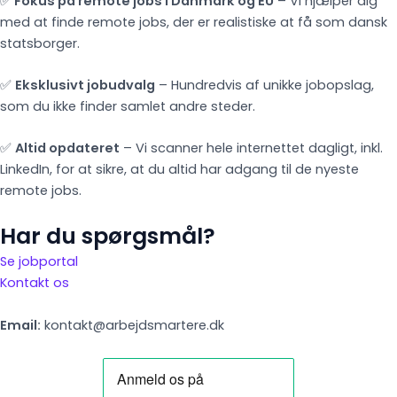
✅
Fokus på remote jobs i Danmark og EU
– Vi hjælper dig
med at finde remote jobs, der er realistiske at få som dansk
statsborger.
✅
Eksklusivt jobudvalg
– Hundredvis af unikke jobopslag,
som du ikke finder samlet andre steder.
✅
Altid opdateret
– Vi scanner hele internettet dagligt, inkl.
LinkedIn, for at sikre, at du altid har adgang til de nyeste
remote jobs.
Har du spørgsmål?
Se jobportal
Kontakt os
Email:
kontakt@arbejdsmartere.dk