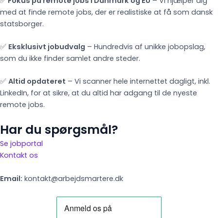
✅
Fokus på remote jobs i Danmark og EU
– Vi hjælper dig
med at finde remote jobs, der er realistiske at få som dansk
statsborger.
✅
Eksklusivt jobudvalg
– Hundredvis af unikke jobopslag,
som du ikke finder samlet andre steder.
✅
Altid opdateret
– Vi scanner hele internettet dagligt, inkl.
LinkedIn, for at sikre, at du altid har adgang til de nyeste
remote jobs.
Har du spørgsmål?
Se jobportal
Kontakt os
Email:
kontakt@arbejdsmartere.dk