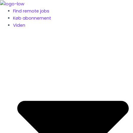
Gå
til
Find remote jobs
indholdet
Køb abonnement
Viden