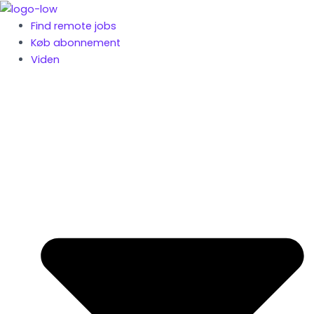
Gå
til
Find remote jobs
indholdet
Køb abonnement
Viden