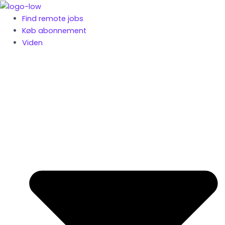
Gå
til
Find remote jobs
indholdet
Køb abonnement
Viden