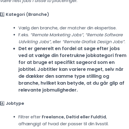
være flest jobs i disse to placeringer.
3️⃣
Kategori (Branche)
Vælg den branche, der matcher din ekspertise.
F.eks.
“Remote Marketing Jobs”
,
“Remote Software
Udvikling Jobs”
, eller
“Remote Grafisk Design Jobs”
.
Det er generelt en fordel at søge efter jobs
ved at vælge din foretrukne jobkategori frem
for at bruge et specifikt søgeord som en
jobtitel. Jobtitler kan variere meget, selv når
de dækker den samme type stilling og
branche, hvilket kan betyde, at du går glip af
relevante jobmuligheder.
4️⃣
Jobtype
Filtrer efter
Freelance, Deltid eller Fuldtid
,
afhængigt af hvad der passer til din livsstil.