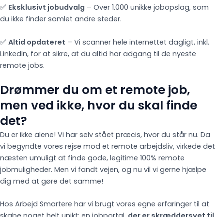
✅
Eksklusivt jobudvalg
– Over 1.000 unikke jobopslag, som
du ikke finder samlet andre steder.
✅
Altid opdateret
– Vi scanner hele internettet dagligt, inkl.
LinkedIn, for at sikre, at du altid har adgang til de nyeste
remote jobs.
Drømmer du om et remote job,
men ved ikke, hvor du skal finde
det?
Du er ikke alene! Vi har selv stået præcis, hvor du står nu. Da
vi begyndte vores rejse mod et remote arbejdsliv, virkede det
næsten umuligt at finde gode, legitime 100% remote
jobmuligheder. Men vi fandt vejen, og nu vil vi gerne hjælpe
dig med at gøre det samme!
Hos Arbejd Smartere har vi brugt vores egne erfaringer til at
skabe noget helt unikt: en jobportal,
der er skræddersyet til