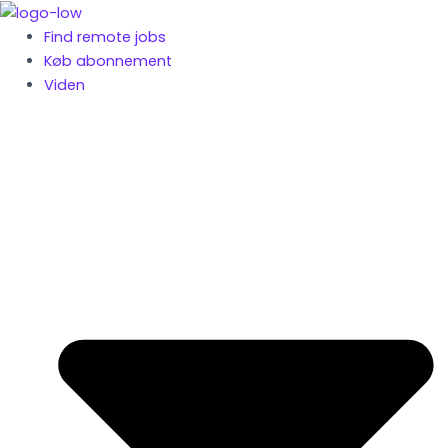
Gå
Post
til
pagination
Find remote jobs
indholdet
Køb abonnement
Viden