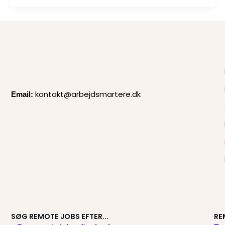
kontakt@arbejdsmartere.dk
Email:
SØG REMOTE JOBS EFTER...
RE