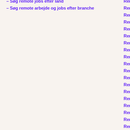
– Søg remote jobs efter land
Re
– Søg remote arbejde og jobs efter branche
Rem
Re
Re
Re
Rem
Rem
Rem
Rem
Rem
Re
Rem
Rem
Rem
Re
Re
Rem
Rem
Rem