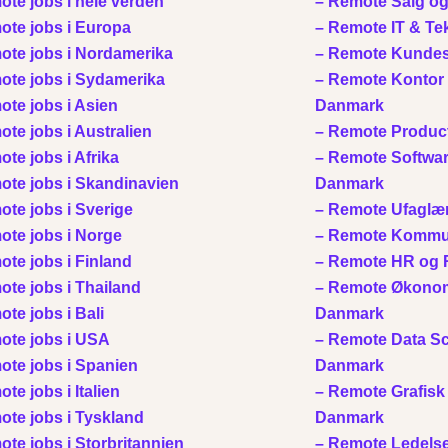
te jobs i hele verden
– Remote Salg og
te jobs i Europa
– Remote IT & Te
te jobs i Nordamerika
– Remote Kundes
te jobs i Sydamerika
– Remote Kontor o
te jobs i Asien
Danmark
te jobs i Australien
– Remote Produc
te jobs i Afrika
– Remote Softwar
te jobs i Skandinavien
Danmark
te jobs i Sverige
– Remote Ufaglær
te jobs i Norge
– Remote Kommun
te jobs i Finland
– Remote HR og R
te jobs i Thailand
– Remote Økonom
te jobs i Bali
Danmark
ote jobs i USA
– Remote Data Sc
te jobs i Spanien
Danmark
te jobs i Italien
– Remote Grafisk
te jobs i Tyskland
Danmark
te jobs i Storbritannien
– Remote Ledelse