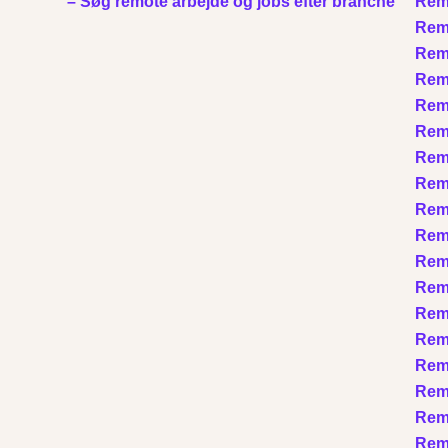
– Søg remote arbejde og jobs efter branche
Remo
Remo
Remo
Remo
Remo
Remo
Remo
Remo
Remo
Remo
Remo
Remo
Remo
Rem
Remo
Remo
Remo
Remo