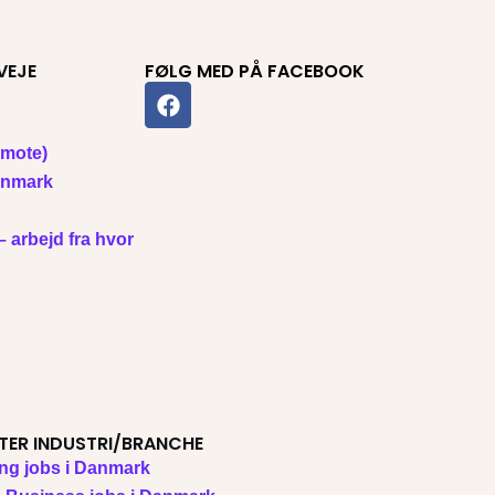
VEJE
FØLG MED PÅ FACEBOOK
F
a
c
emote)
e
b
Danmark
o
o
– arbejd fra hvor
k
TER INDUSTRI/BRANCHE
ng jobs i Danmark