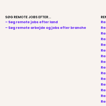
SØG REMOTE JOBS EFTER...
RE
– Søg remote jobs efter land
Re
– Søg remote arbejde og jobs efter branche
Re
Re
Re
Re
Re
Re
Re
Re
Re
Re
Re
Re
Re
Re