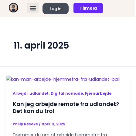
Gå
Tilmeld
Log in
til
FIND REMOTE JOBS
KØB ABONNEMENT
indholdet
11. april 2025
,
,
Arbejd i udlandet
Digital nomade
Fjernarbejde
Kan jeg arbejde remote fra udlandet?
Det kan du tro!
Philip Reseke
/
april 11, 2025
Drømmer du om at arbejde hjemmefra fra