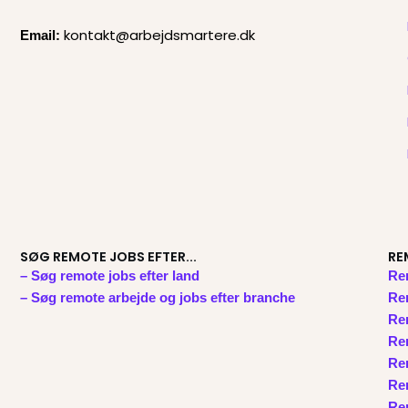
kontakt@arbejdsmartere.dk
Email:
SØG REMOTE JOBS EFTER...
RE
– Søg remote jobs efter land
Re
– Søg remote arbejde og jobs efter branche
Rem
Re
Re
Re
Rem
Rem