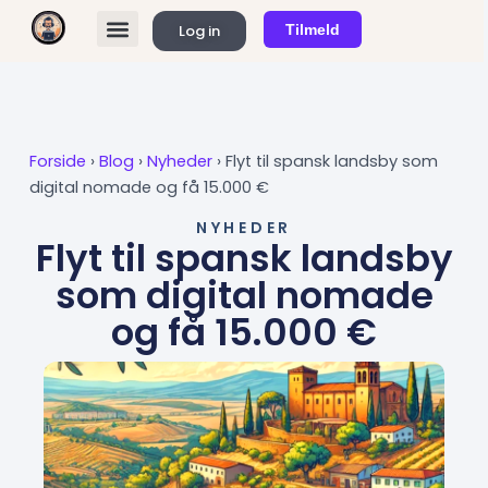
Gå
Log in
Tilmeld
til
FIND REMOTE JOBS
KØB ABONNEMENT
indholdet
Forside
›
Blog
›
Nyheder
›
Flyt til spansk landsby som
digital nomade og få 15.000 €
NYHEDER
Flyt til spansk landsby
som digital nomade
og få 15.000 €