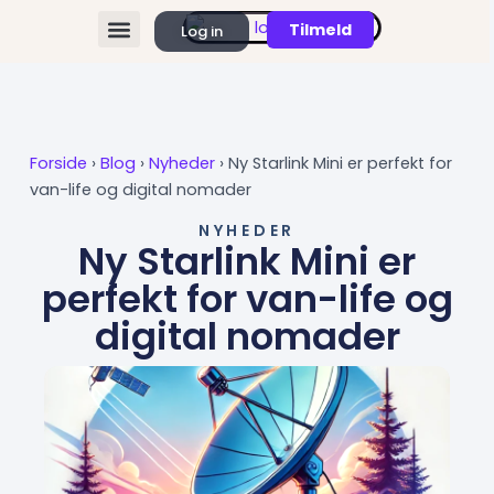
Gå
Tilmeld
Log in
til
FIND REMOTE JOBS
KØB ABONNEMENT
indholdet
Forside
›
Blog
›
Nyheder
›
Ny Starlink Mini er perfekt for
van-life og digital nomader
NYHEDER
Ny Starlink Mini er
perfekt for van-life og
digital nomader