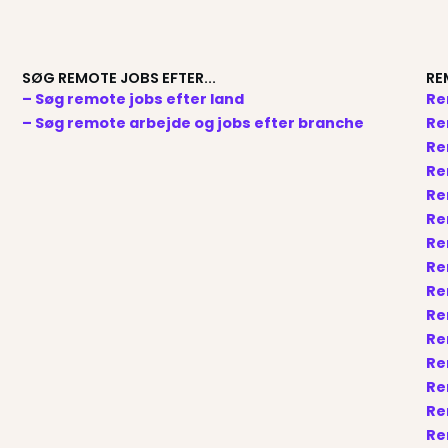
SØG REMOTE JOBS EFTER...
RE
– Søg remote jobs efter land
Re
– Søg remote arbejde og jobs efter branche
Re
Re
Re
Re
Re
Re
Re
Re
Re
Re
Re
Re
Re
Re