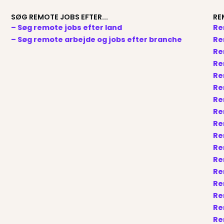
SØG REMOTE JOBS EFTER...
RE
– Søg remote jobs efter land
Re
– Søg remote arbejde og jobs efter branche
Re
Re
Re
Re
Re
Re
Re
Re
Re
Re
Re
Re
Re
Re
Re
Re