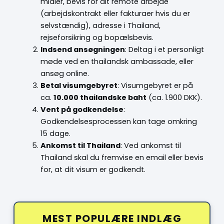
midler, bevis for dit remote arbejde
(arbejdskontrakt eller fakturaer hvis du er
selvstændig), adresse i Thailand,
rejseforsikring og bopælsbevis.
Indsend ansøgningen
: Deltag i et personligt
møde ved en thailandsk ambassade, eller
ansøg online.
Betal visumgebyret
: Visumgebyret er på
ca.
10.000 thailandske baht
(ca. 1.900 DKK).
Vent på godkendelse
:
Godkendelsesprocessen kan tage omkring
15 dage.
Ankomst til Thailand
: Ved ankomst til
Thailand skal du fremvise en email eller bevis
for, at dit visum er godkendt.
MEST POPULÆRE INDLÆG