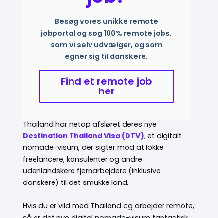
Besøg vores unikke remote
jobportal og søg 100% remote jobs,
som vi selv udvælger, og som
egner sig til danskere.
Find et remote job
her
Thailand har netop afsløret deres nye
Destination Thailand Visa (DTV)
, et digitalt
nomade-visum, der sigter mod at lokke
freelancere, konsulenter og andre
udenlandskere fjernarbejdere (inklusive
danskere) til det smukke land.
Hvis du er vild med Thailand og arbejder remote,
så er det nye digital nomade-visum fantastisk