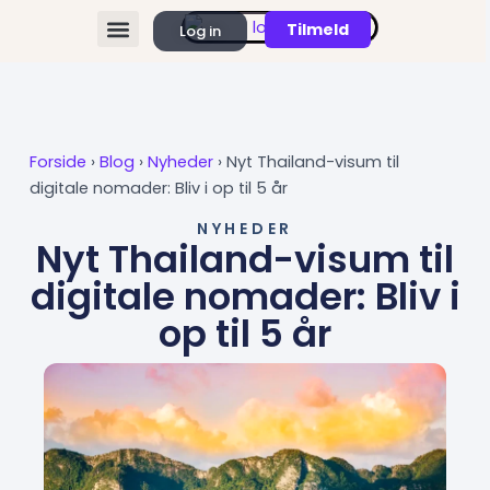
Gå
Tilmeld
Log in
til
FIND REMOTE JOBS
KØB ABONNEMENT
indholdet
Forside
›
Blog
›
Nyheder
›
Nyt Thailand-visum til
digitale nomader: Bliv i op til 5 år
NYHEDER
Nyt Thailand-visum til
digitale nomader: Bliv i
op til 5 år