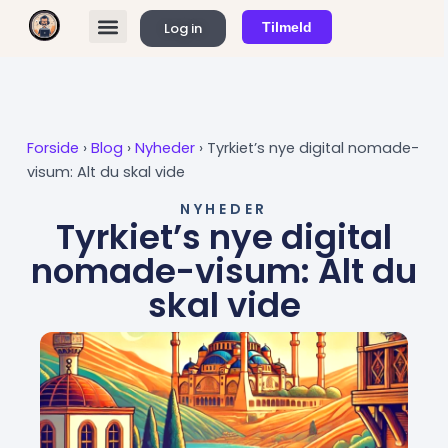
Gå
Log in
Tilmeld
til
FIND REMOTE JOBS
KØB ABONNEMENT
indholdet
Forside
›
Blog
›
Nyheder
›
Tyrkiet’s nye digital nomade-
visum: Alt du skal vide
NYHEDER
Tyrkiet’s nye digital
nomade-visum: Alt du
skal vide