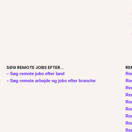
SØG REMOTE JOBS EFTER...
RE
– Søg remote jobs efter land
Re
– Søg remote arbejde og jobs efter branche
Rem
Re
Re
Re
Rem
Rem
Rem
Rem