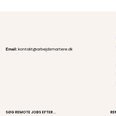
kontakt@arbejdsmartere.dk
Email:
SØG REMOTE JOBS EFTER...
RE