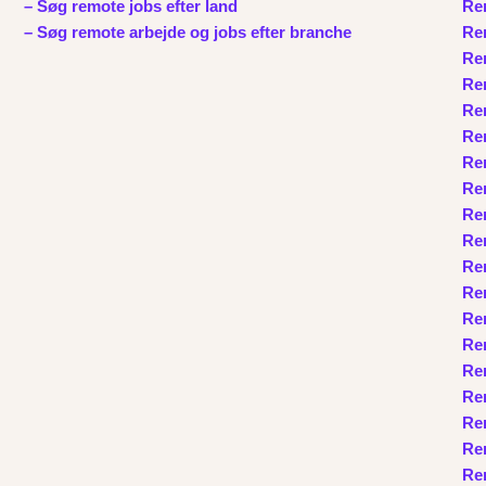
– Søg remote jobs efter land
Re
– Søg remote arbejde og jobs efter branche
Rem
Re
Re
Re
Rem
Rem
Rem
Rem
Rem
Re
Rem
Rem
Rem
Re
Re
Rem
Rem
Rem