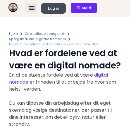
Gå
Log in
Tilmeld
til
FIND REMOTE JOBS
KØB ABONNEMENT
indholdet
Hjem
Ofte stillede spørgsmål
Spørgsmål om digitale nomader
Hvad er fordelene ved at være en digital nomade?
Hvad er fordelene ved at
være en digital nomade?
En af de største fordele ved at være
digital
nomade
er friheden til at arbejde fra hvor som
helst i verden.
Du kan tilpasse din arbejdsdag efter dit eget
skema og vælge destinationer, der passer til
dine interesser, om det er byliv, natur eller
strandliv.